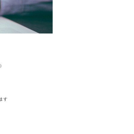
す）
ます