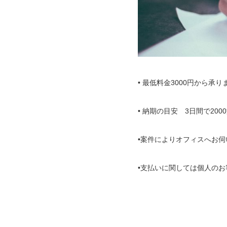
• 最低料金3000円から
• 納期の目安 3日間で
•案件によりオフィスへお
•支払いに関しては個人の